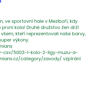
en, ve sportovní hale v Meziboří, kdy
první kola! Druhé družstvo žen drží
 všem, kteří reprezentovali naše barvy,
super výkony.
mians
ky-csv/5003-1-kolo-2-ligy-muzu-a-
mians.cz/category/zavody/ vzpírání