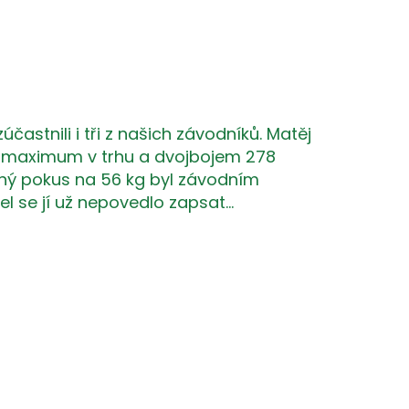
astnili i tři z našich závodníků. Matěj
í maximum v trhu a dvojbojem 278
ěšný pokus na 56 kg byl závodním
l se jí už nepovedlo zapsat…