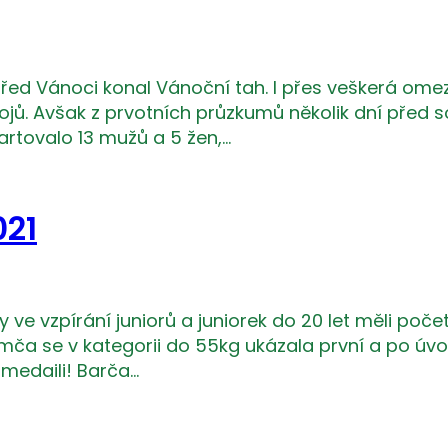
 před Vánoci konal Vánoční tah. I přes veškerá ome
ů. Avšak z prvotních průzkumů několik dní před sou
artovalo 13 mužů a 5 žen,…
021
ky ve vzpírání juniorů a juniorek do 20 let měli poče
Simča se v kategorii do 55kg ukázala první a po úv
medaili! Barča…