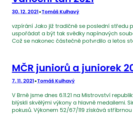
•
30. 12. 2021
Tomáš Kulhavý
vzpírání Jako již tradičně se poslední středu
uspořádat a být tak svědky napínavých souboj
Což se nakonec částečně potvrdilo a letos st
MČR juniorů a juniorek 2
•
7. 11. 2021
Tomáš Kulhavý
V Brně jsme dnes 6.11.21 na Mistrovství republi
blýskli skvělými výkony a hlavně medailemi. 
pokusů. Výkonem 52/67/119 získává stříbrnou 