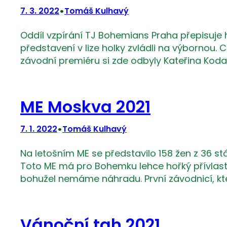
•
7. 3. 2022
Tomáš Kulhavý
Oddíl vzpírání TJ Bohemians Praha přepisuje hi
představení v lize holky zvládli na výbornou.
závodní premiéru si zde odbyly Kateřina Koda
ME Moskva 2021
•
7. 1. 2022
Tomáš Kulhavý
Na letošním ME se představilo 158 žen z 36 stá
Toto ME má pro Bohemku lehce hořký přívlaste
bohužel nemáme náhradu. První závodnicí, kte
Vánoční tah 2021