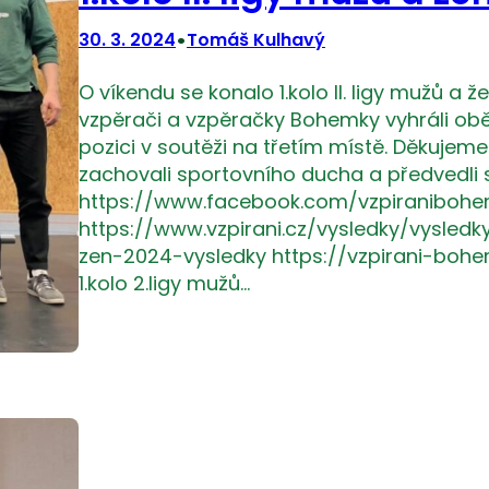
•
30. 3. 2024
Tomáš Kulhavý
O víkendu se konalo 1.kolo II. ligy mužů a ž
vzpěrači a vzpěračky Bohemky vyhráli obě 
pozici v soutěži na třetím místě. Děkujeme
zachovali sportovního ducha a předvedli 
https://www.facebook.com/vzpiranibohe
https://www.vzpirani.cz/vysledky/vysled
zen-2024-vysledky https://vzpirani-bohe
1.kolo 2.ligy mužů…