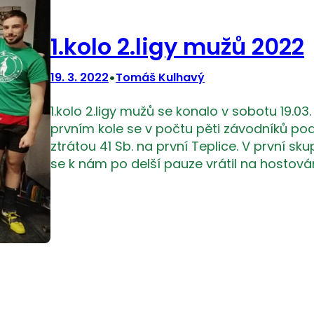
1.kolo 2.ligy mužů 2022
•
19. 3. 2022
Tomáš Kulhavý
1.kolo 2.ligy mužů se konalo v sobotu 19.03
prvním kole se v počtu pěti závodníků pod
ztrátou 41 Sb. na první Teplice. V první sk
se k nám po delší pauze vrátil na hostován