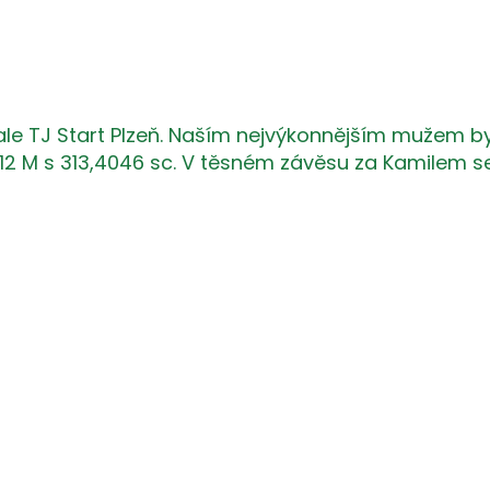
 hale TJ Start Plzeň. Naším nejvýkonnějším mužem byl
 M s 313,4046 sc. V těsném závěsu za Kamilem se 