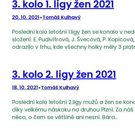
3. kolo 1. ligy žen 2021
•
20. 10. 2021
Tomáš Kulhavý
Poslední kolo letošní 1.ligy žen se konalo v n
složení: E. Pudivítrová, J. Švecová, P. Kopicov
odrazilo v trhu, kde všechny holky měly 3 pla
3. kolo 2. ligy žen 2021
•
18. 10. 2021
Tomáš Kulhavý
Poslední kolo letošní 2.ligy mužů a žen se konal
díky velkému náskoku na druhou Plzní. Za náš
něco, o čem se většině ani nesní. Bára…