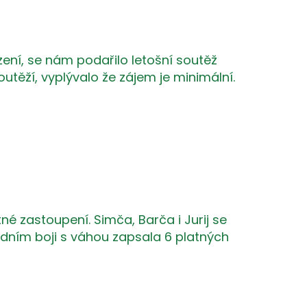
zení, se nám podařilo letošní soutěž
těží, vyplývalo že zájem je minimální.
tné zastoupení. Simča, Barča i Jurij se
odním boji s váhou zapsala 6 platných