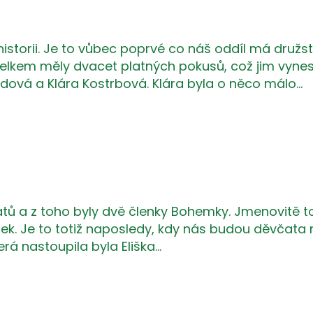
storii. Je to vůbec poprvé co náš oddíl má družstvo
 Celkem měly dvacet platných pokusů, což jim vyne
dová a Klára Kostrbová. Klára byla o něco málo…
tů a z toho byly dvě členky Bohemky. Jmenovitě to 
k. Je to totiž naposledy, kdy nás budou děvčata r
rá nastoupila byla Eliška…