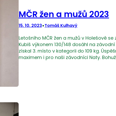
MČR žen a mužů 2023
•
15. 10. 2023
Tomáš Kulhavý
Letošního MČR žen a mužů v Holešově se zúč
Kubiš výkonem 130/148 dosáhl na závodn
získal 3. místo v kategorii do 109 kg. Úsp
maximem i pro naši závodníci Naty. Bohuže