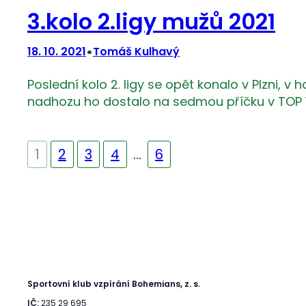
3.kolo 2.ligy mužů 2021
•
18. 10. 2021
Tomáš Kulhavý
Poslední kolo 2. ligy se opět konalo v Plzni, v
nadhozu ho dostalo na sedmou příčku v TOP 12
1
2
3
4
…
6
Sportovní klub vzpírání Bohemians, z. s.
IČ:
235 29 695