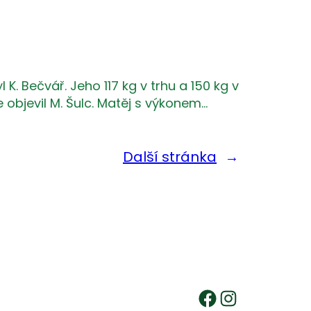
 K. Bečvář. Jeho 117 kg v trhu a 150 kg v
objevil M. Šulc. Matěj s výkonem…
Další stránka
→
Facebook
Instagram