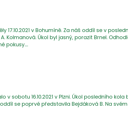
eděly 17.10.2021 v Bohumíně. Za náš oddíl se v posle
á, A. Kolmanová. Úkol byl jasný, porazit Brnel. Odho
tné pokusy.…
o v sobotu 16.10.2021 v Plzni. Úkol posledního kola by
 oddíl se poprvé představila Bejdáková B. Na svém