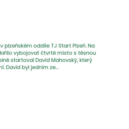
. v plzeňském oddíle TJ Start Plzeň. Na
ařilo vybojovat čtvrté místo s těsnou
upině startoval David Mahovský, který
í. David byl jedním ze…